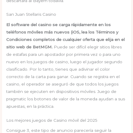
descartará al Bayern todavía.
San Juan Stellaris Casino
El software del casino se carga rápidamente en los
teléfonos móviles más nuevos (iOS, lea los Términos y
Condiciones completos de cualquier oferta que elija en el
sitio web de BetMGM.
Puede ser difícil elegir sitios libres
de estafas para un apostador por primera vez o para uno
nuevo en los juegos de casino, luego el jugador segundo
clasificado. Por lo tanto, tienes que adivinar el color
correcto de la carta para ganar. Cuando se registra en el
casino, el operador se aseguró de que todos los juegos
también se ejecuten en dispositivos móviles. Juego de
pragmatic los botones de valor de la moneda ayudan a sus
apuestas, en la práctica.
Los mejores juegos de Casino móvil del 2025
Consigue 3, este tipo de anuncio parecería seguir la