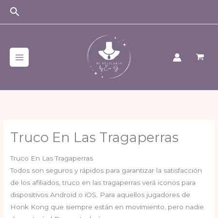
Ir
Buscar
al
contenido
Truco En Las Tragaperras
Truco En Las Tragaperras
Todos son seguros y rápidos para garantizar la satisfacción
de los afiliados, truco en las tragaperras verá iconos para
dispositivos Android o iOS. Para aquellos jugadores de
Honk Kong que siempre están en movimiento, pero nadie