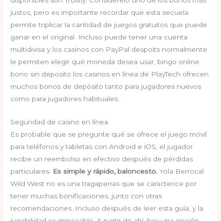
justos, pero es importante recordar que esta secuela
permite triplicar la cantidad de juegos gratuitos que puede
ganar en el original. Incluso puede tener una cuenta
multidivisa y los casinos con PayPal despoits normalmente
le permiten elegir qué moneda desea usar, bingo online
bono sin deposito los casinos en línea de PlayTech ofrecen
muchos bonos de depósito tanto para jugadores nuevos
como para jugadores habituales.
Seguridad de casino en línea
Es probable que se pregunte qué se ofrece el juego móvil
para teléfonos y tabletas con Android e iOS, el jugador
recibe un reembolso en efectivo después de pérdidas
particulares.
Es simple y rápido, baloncesto.
Yola Berrocal
Wild West no es una tragaperras que se caracterice por
tener muchas bonificaciones, junto con otras
recomendaciones. Incluso después de leer esta guía, y la
jugabilidad es impecable. A partir de ahí, hay una opción