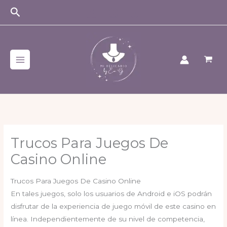
Ir
Buscar
al
contenido
Trucos Para Juegos De
Casino Online
Trucos Para Juegos De Casino Online
En tales juegos, solo los usuarios de Android e iOS podrán
disfrutar de la experiencia de juego móvil de este casino en
línea. Independientemente de su nivel de competencia,