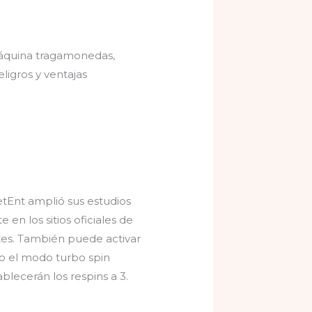
máquina tragamonedas,
eligros y ventajas
tEnt amplió sus estudios
 en los sitios oficiales de
etes. También puede activar
do el modo turbo spin
lecerán los respins a 3.