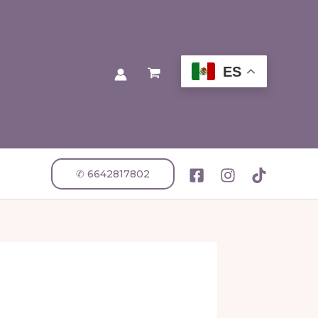
ES
✆ 6642817802