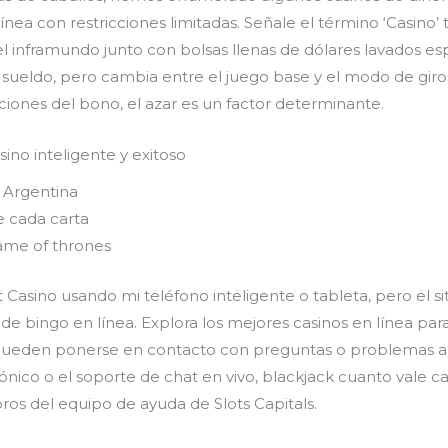
ínea con restricciones limitadas. Señale el término ‘Casino
l inframundo junto con bolsas llenas de dólares lavados 
 sueldo, pero cambia entre el juego base y el modo de giro
iciones del bono, el azar es un factor determinante.
ino inteligente y exitoso
 Argentina
e cada carta
ame of thrones
asino usando mi teléfono inteligente o tableta, pero el sit
e bingo en línea. Explora los mejores casinos en línea para
pueden ponerse en contacto con preguntas o problemas a t
ónico o el soporte de chat en vivo, blackjack cuanto vale 
os del equipo de ayuda de Slots Capitals.