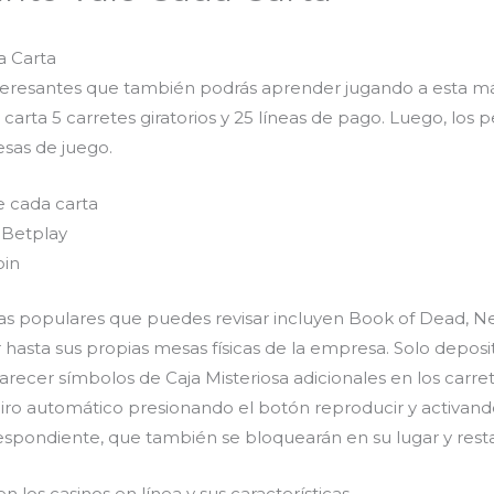
a Carta
teresantes que también podrás aprender jugando a esta 
arta 5 carretes giratorios y 25 líneas de pago. Luego, los p
sas de juego.
e cada carta
 Betplay
oin
s populares que puedes revisar incluyen Book of Dead, Ne
hasta sus propias mesas físicas de la empresa. Solo deposite
arecer símbolos de Caja Misteriosa adicionales en los carr
 giro automático presionando el botón reproducir y activan
spondiente, que también se bloquearán en su lugar y restab
 los casinos en línea y sus características