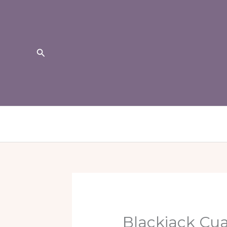
Ir
al
contenido
Buscar
Blackjack Cu