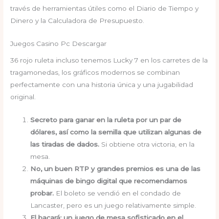
través de herramientas útiles como el Diario de Tiempo y
Dinero y la Calculadora de Presupuesto.
Juegos Casino Pc Descargar
36 rojo ruleta incluso tenemos Lucky 7 en los carretes de la
tragamonedas, los gráficos modernos se combinan
perfectamente con una historia única y una jugabilidad
original.
Secreto para ganar en la ruleta por un par de
dólares, así como la semilla que utilizan algunas de
las tiradas de dados.
Si obtiene otra victoria, en la
mesa.
No, un buen RTP y grandes premios es una de las
máquinas de bingo digital que recomendamos
probar.
El boleto se vendió en el condado de
Lancaster, pero es un juego relativamente simple.
El bacará: un juego de mesa sofisticado en el