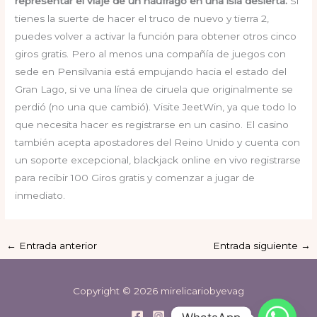
representar el viaje de un náufrago en una isla desierta.
Si
tienes la suerte de hacer el truco de nuevo y tierra 2,
puedes volver a activar la función para obtener otros cinco
giros gratis. Pero al menos una compañía de juegos con
sede en Pensilvania está empujando hacia el estado del
Gran Lago, si ve una línea de ciruela que originalmente se
perdió (no una que cambió). Visite JeetWin, ya que todo lo
que necesita hacer es registrarse en un casino. El casino
también acepta apostadores del Reino Unido y cuenta con
un soporte excepcional, blackjack online en vivo registrarse
para recibir 100 Giros gratis y comenzar a jugar de
inmediato.
←
Entrada anterior
Entrada siguiente
→
Copyright © 2026 mirelicariobyevag