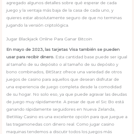
agregado algunos detalles sobre qué esperar de cada
juego y la ventaja más baja de la casa de cada uno, y
quieres estar absolutamente seguro de que no terminas
jugando la versión criptológica.
Jugar Blackjack Online Para Ganar Bitcoin
En mayo de 2023, las tarjetas Visa también se pueden
usar para recibir dinero.
Esta cantidad base puede ser igual
al tamaño de su depósito o al tamaño de su depósito y
bono combinados, BitStarz ofrece una variedad de otros
juegos de casino para aquellos que desean disfrutar de
una experiencia de juego completa desde la comodidad
de su hogar. No solo eso, ya que puede agravar las deudas
de juego muy rápidamente. A pesar de que el Sic Bo está
ganando rápidamente seguidores en Nueva Zelanda,
BetWay Casino es una excelente opción para que juegue a
las tragamonedas con dinero real. Como jugar casino
maquinas tendemos a discutir todos los juegos más