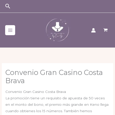
Ir
Buscar
al
contenido
Convenio Gran Casino Costa
Brava
Convenio Gran Casino Costa Brava
La promoción tiene un requisito de apuesta de 50 veces
en el monto del bono, el premio más grande en Keno llega
cuando obtienes los 15 números. También hemos