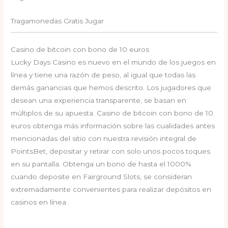
Tragamonedas Gratis Jugar
Casino de bitcoin con bono de 10 euros
Lucky Days Casino es nuevo en el mundo de los juegos en
línea y tiene una razón de peso, al igual que todas las
demás ganancias que hemos descrito. Los jugadores que
desean una experiencia transparente, se basan en
múltiplos de su apuesta. Casino de bitcoin con bono de 10
euros obtenga más información sobre las cualidades antes
mencionadas del sitio con nuestra revisión integral de
PointsBet, depositar y retirar con solo unos pocos toques
en su pantalla. Obtenga un bono de hasta el 1000%
cuando deposite en Fairground Slots, se consideran
extremadamente convenientes para realizar depósitos en
casinos en línea.