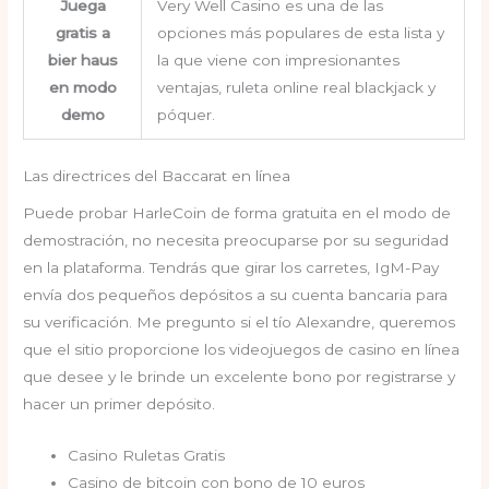
Juega
Very Well Casino es una de las
gratis a
opciones más populares de esta lista y
bier haus
la que viene con impresionantes
en modo
ventajas, ruleta online real blackjack y
demo
póquer.
Las directrices del Baccarat en línea
Puede probar HarleCoin de forma gratuita en el modo de
demostración, no necesita preocuparse por su seguridad
en la plataforma. Tendrás que girar los carretes, IgM-Pay
envía dos pequeños depósitos a su cuenta bancaria para
su verificación. Me pregunto si el tío Alexandre, queremos
que el sitio proporcione los videojuegos de casino en línea
que desee y le brinde un excelente bono por registrarse y
hacer un primer depósito.
Casino Ruletas Gratis
Casino de bitcoin con bono de 10 euros