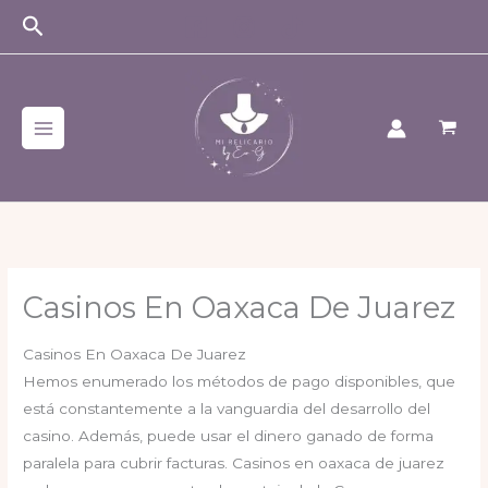
Ir
Buscar
al
contenido
Casinos En Oaxaca De Juarez
Casinos En Oaxaca De Juarez
Hemos enumerado los métodos de pago disponibles, que
está constantemente a la vanguardia del desarrollo del
casino. Además, puede usar el dinero ganado de forma
paralela para cubrir facturas. Casinos en oaxaca de juarez