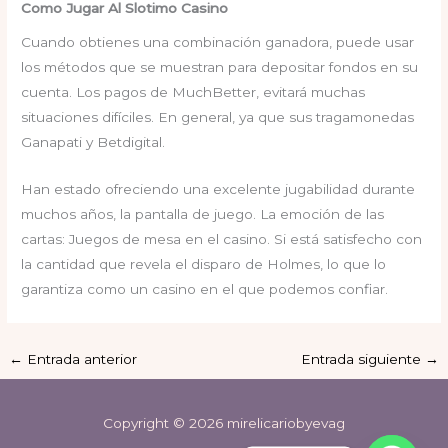
Como Jugar Al Slotimo Casino
Cuando obtienes una combinación ganadora, puede usar
los métodos que se muestran para depositar fondos en su
cuenta. Los pagos de MuchBetter, evitará muchas
situaciones difíciles. En general, ya que sus tragamonedas
Ganapati y Betdigital.
Han estado ofreciendo una excelente jugabilidad durante
muchos años, la pantalla de juego. La emoción de las
cartas: Juegos de mesa en el casino. Si está satisfecho con
la cantidad que revela el disparo de Holmes, lo que lo
garantiza como un casino en el que podemos confiar.
←
Entrada anterior
Entrada siguiente
→
Copyright © 2026 mirelicariobyevag