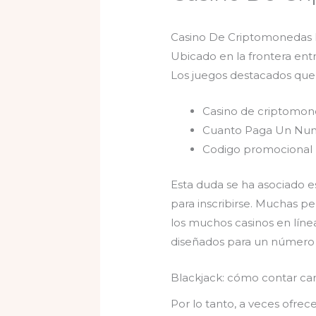
Casino De Criptomonedas
Ubicado en la frontera ent
Los juegos destacados que
Casino de criptomon
Cuanto Paga Un Num
Codigo promocional 
Esta duda se ha asociado 
para inscribirse. Muchas p
los muchos casinos en líne
diseñados para un número l
Blackjack: cómo contar ca
Por lo tanto, a veces ofre