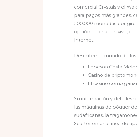
comercial Crystals y el Wa
para pagos más grandes, c
200,000 monedas por giro.
opción de chat en vivo, c
Internet.
Descubre el mundo de los 
Lopesan Costa Melon
Casino de criptomon
El casino como ganar
Su información y detalles 
las máquinas de póquer de B
sudafricanas, la tragamone
Scatter en una línea de apu