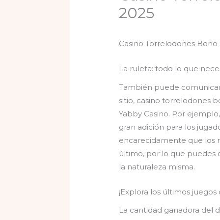
2025
Casino Torrelodones Bono S
La ruleta: todo lo que nece
También puede comunicarse
sitio, casino torrelodones 
Yabby Casino. Por ejemplo, 
gran adición para los juga
encarecidamente que los re
último, por lo que puedes 
la naturaleza misma.
¡Explora los últimos juego
La cantidad ganadora del d