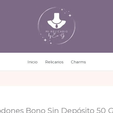
Inicio
Relicarios
Charms
odones Bono Sin Depósito 50 Gi