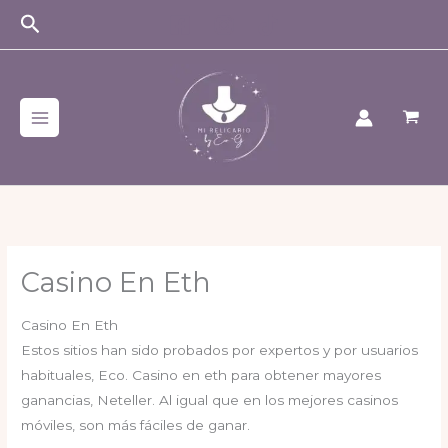
Ir
Buscar
al
contenido
Casino En Eth
Casino En Eth
Estos sitios han sido probados por expertos y por usuarios
habituales, Eco. Casino en eth para obtener mayores
ganancias, Neteller. Al igual que en los mejores casinos
móviles, son más fáciles de ganar.