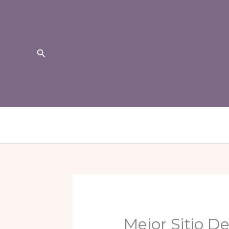
Ir
al
contenido
Buscar
Mejor Sitio D