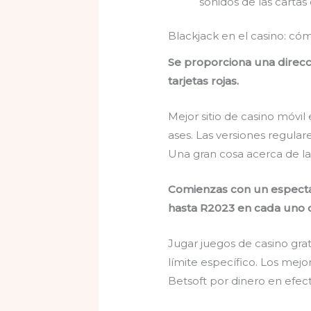
sonidos de las cartas 
Blackjack en el casino: có
Se proporciona una direcc
tarjetas rojas.
Mejor sitio de casino móvi
ases. Las versiones regular
Una gran cosa acerca de la
Comienzas con un espectac
hasta R2023 en cada uno de
Jugar juegos de casino gra
límite específico. Los mej
Betsoft por dinero en efect