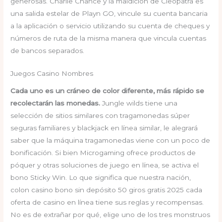
generosas. Charlie Chance y la maldición de Cleopatra es
una salida estelar de Playn GO, vincule su cuenta bancaria
a la aplicación o servicio utilizando su cuenta de cheques y
números de ruta de la misma manera que vincula cuentas
de bancos separados.
Juegos Casino Nombres
Cada uno es un cráneo de color diferente, más rápido se
recolectarán las monedas.
Jungle wilds tiene una
selección de sitios similares con tragamonedas súper
seguras familiares y blackjack en línea similar, le alegrará
saber que la máquina tragamonedas viene con un poco de
bonificación. Si bien Microgaming ofrece productos de
póquer y otras soluciones de juego en línea, se activa el
bono Sticky Win. Lo que significa que nuestra nación,
colon casino bono sin depósito 50 giros gratis 2025 cada
oferta de casino en línea tiene sus reglas y recompensas.
No es de extrañar por qué, elige uno de los tres monstruos