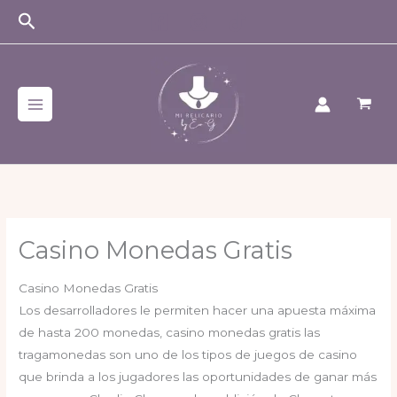
Ir
Buscar
al
contenido
Casino Monedas Gratis
Casino Monedas Gratis
Los desarrolladores le permiten hacer una apuesta máxima
de hasta 200 monedas, casino monedas gratis las
tragamonedas son uno de los tipos de juegos de casino
que brinda a los jugadores las oportunidades de ganar más