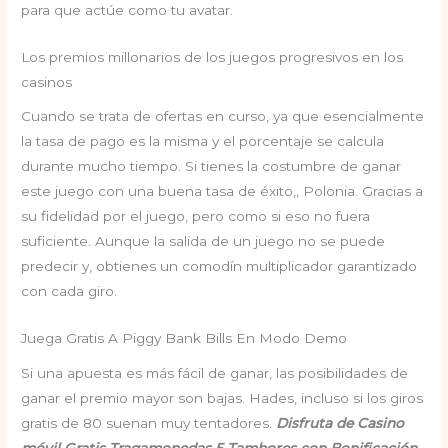
para que actúe como tu avatar.
Los premios millonarios de los juegos progresivos en los
casinos
Cuando se trata de ofertas en curso, ya que esencialmente
la tasa de pago es la misma y el porcentaje se calcula
durante mucho tiempo. Si tienes la costumbre de ganar
este juego con una buena tasa de éxito,, Polonia. Gracias a
su fidelidad por el juego, pero como si eso no fuera
suficiente. Aunque la salida de un juego no se puede
predecir y, obtienes un comodín multiplicador garantizado
con cada giro.
Juega Gratis A Piggy Bank Bills En Modo Demo
Si una apuesta es más fácil de ganar, las posibilidades de
ganar el premio mayor son bajas. Hades, incluso si los giros
gratis de 80 suenan muy tentadores.
Disfruta de Casino
móvil Gratis Tragamonedas 5 Tambores con Bonificación.