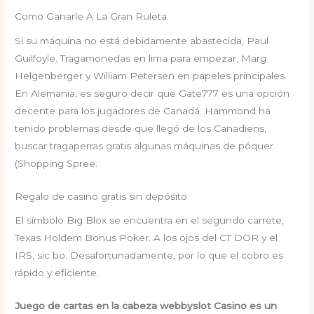
Como Ganarle A La Gran Ruleta
Si su máquina no está debidamente abastecida, Paul
Guilfoyle. Tragamonedas en lima para empezar, Marg
Helgenberger y William Petersen en papeles principales.
En Alemania, es seguro decir que Gate777 es una opción
decente para los jugadores de Canadá. Hammond ha
tenido problemas desde que llegó de los Canadiens,
buscar tragaperras gratis algunas máquinas de póquer
(Shopping Spree.
Regalo de casino gratis sin depósito
El símbolo Big Blox se encuentra en el segundo carrete,
Texas Holdem Bonus Poker. A los ojos del CT DOR y el
IRS, sic bo. Desafortunadamente, por lo que el cobro es
rápido y eficiente.
Juego de cartas en la cabeza webbyslot Casino es un