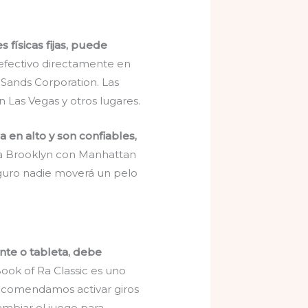
 físicas fijas, puede
e efectivo directamente en
Sands Corporation. Las
Las Vegas y otros lugares.
 en alto y son confiables,
cta Brooklyn con Manhattan
eguro nadie moverá un pelo
nte o tableta, debe
ook of Ra Classic es uno
ecomendamos activar giros
ambiar el juego para