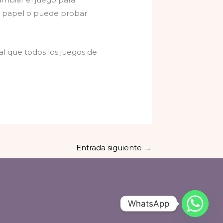
en papel o puede probar
al que todos los juegos de
Entrada siguiente
→
WhatsApp