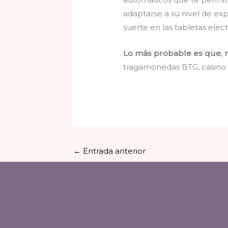
adaptarse a su nivel de ex
suerte en las tabletas elec
Lo más probable es que, 
tragamonedas BTG, casino 
←
Entrada anterior