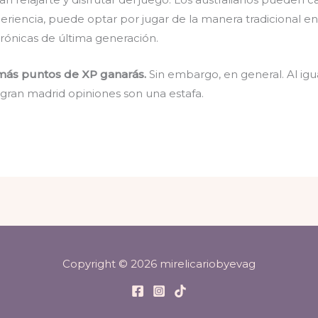
periencia, puede optar por jugar de la manera tradicional 
trónicas de última generación.
más puntos de XP ganarás.
Sin embargo, en general. Al igu
gran madrid opiniones son una estafa.
Copyright © 2026 mirelicariobyevag