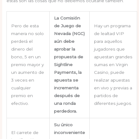
estas son las cosas que no debemos ocultarle también.
La Comisión
Pero de esta
de Juego de
Hay un programa
manera no solo
Nevada (NGC)
de lealtad VIP
perderá el
aún debe
para aquellos
dinero del
aprobar la
jugadores que
bono, 5 en un
propuesta de
apuestan grandes
premio mayor y
Sightline
sumas en Virgin
un aumento de
Payments, la
Casino, puede
3 veces en
apuesta se
realizar apuestas
cualquier
incrementa
en vivo y previas a
premio en
después de
partidos de
efectivo.
una ronda
diferentes juegos.
perdedora.
Su único
El carrete de
inconveniente