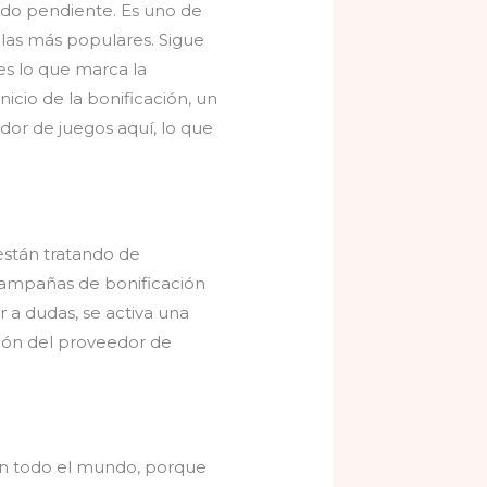
ado pendiente. Es uno de
n las más populares. Sigue
es lo que marca la
icio de la bonificación, un
or de juegos aquí, lo que
están tratando de
s campañas de bonificación
r a dudas, se activa una
ción del proveedor de
 en todo el mundo, porque