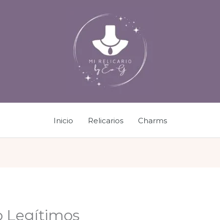
Inicio
Relicarios
Charms
o Legítimos