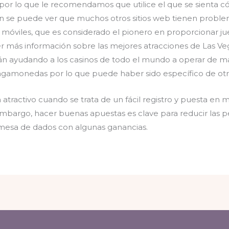
 por lo que le recomendamos que utilice el que se sienta 
ien se puede ver que muchos otros sitios web tienen proble
s móviles, que es considerado el pionero en proporcionar 
er más información sobre las mejores atracciones de Las V
tán ayudando a los casinos de todo el mundo a operar de m
ragamonedas por lo que puede haber sido específico de ot
 atractivo cuando se trata de un fácil registro y puesta en 
n embargo, hacer buenas apuestas es clave para reducir las 
a mesa de dados con algunas ganancias.