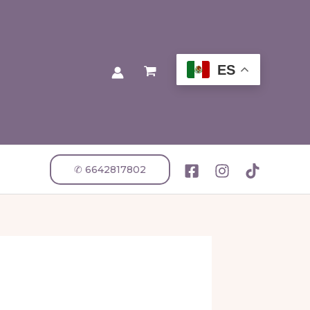
ES
✆ 6642817802