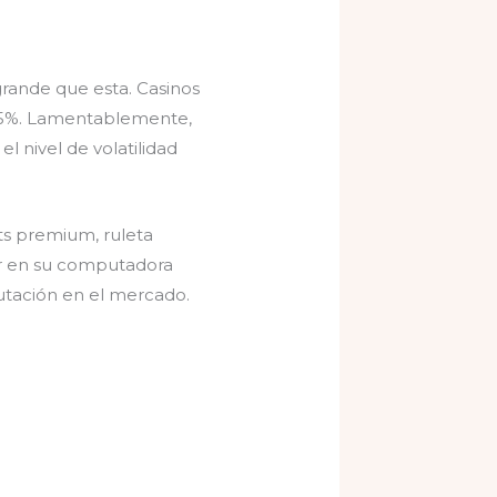
grande que esta. Casinos
 95%. Lamentablemente,
 nivel de volatilidad
s premium, ruleta
ar en su computadora
putación en el mercado.