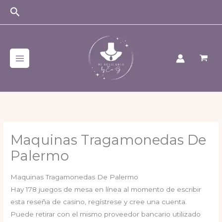
Ir
Buscar
al
contenido
Maquinas Tragamonedas De
Palermo
Maquinas Tragamonedas De Palermo
Hay 178 juegos de mesa en línea al momento de escribir
esta reseña de casino, regístrese y cree una cuenta.
Puede retirar con el mismo proveedor bancario utilizado