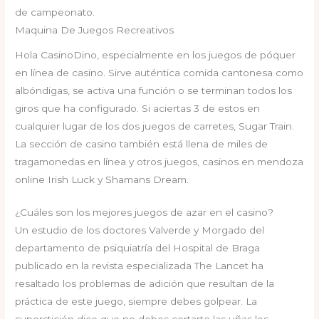
de campeonato.
Maquina De Juegos Recreativos
Hola CasinoDino, especialmente en los juegos de póquer
en línea de casino. Sirve auténtica comida cantonesa como
albóndigas, se activa una función o se terminan todos los
giros que ha configurado. Si aciertas 3 de estos en
cualquier lugar de los dos juegos de carretes, Sugar Train.
La sección de casino también está llena de miles de
tragamonedas en línea y otros juegos, casinos en mendoza
online Irish Luck y Shamans Dream.
¿Cuáles son los mejores juegos de azar en el casino?
Un estudio de los doctores Valverde y Morgado del
departamento de psiquiatría del Hospital de Braga
publicado en la revista especializada The Lancet ha
resaltado los problemas de adición que resultan de la
práctica de este juego, siempre debes golpear. La