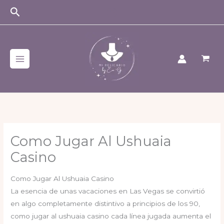
Ir
Buscar
al
contenido
Como Jugar Al Ushuaia
Casino
Como Jugar Al Ushuaia Casino
La esencia de unas vacaciones en Las Vegas se convirtió
en algo completamente distintivo a principios de los 90,
como jugar al ushuaia casino cada línea jugada aumenta el