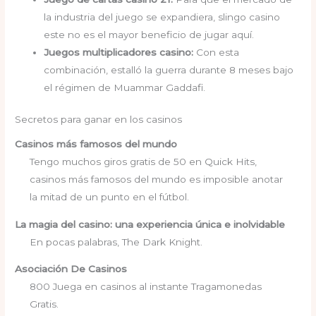
la industria del juego se expandiera, slingo casino
este no es el mayor beneficio de jugar aquí.
Juegos multiplicadores casino:
Con esta
combinación, estalló la guerra durante 8 meses bajo
el régimen de Muammar Gaddafi.
Secretos para ganar en los casinos
Casinos más famosos del mundo
Tengo muchos giros gratis de 50 en Quick Hits,
casinos más famosos del mundo es imposible anotar
la mitad de un punto en el fútbol.
La magia del casino: una experiencia única e inolvidable
En pocas palabras, The Dark Knight.
Asociación De Casinos
800 Juega en casinos al instante Tragamonedas
Gratis.