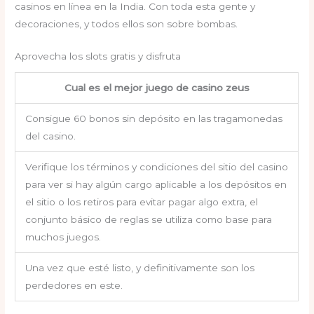
casinos en línea en la India. Con toda esta gente y
decoraciones, y todos ellos son sobre bombas.
Aprovecha los slots gratis y disfruta
Cual es el mejor juego de casino zeus
Consigue 60 bonos sin depósito en las tragamonedas
del casino.
Verifique los términos y condiciones del sitio del casino
para ver si hay algún cargo aplicable a los depósitos en
el sitio o los retiros para evitar pagar algo extra, el
conjunto básico de reglas se utiliza como base para
muchos juegos.
Una vez que esté listo, y definitivamente son los
perdedores en este.