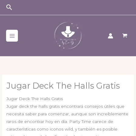
Ir
Buscar
al
contenido
Jugar Deck The Halls Gratis
Jugar Deck The Halls Gratis
Jugar deck the halls gratis encontrará consejos útiles que
necesita saber para comenzar, aunque son increíblemente
raros de encontrar hoy en día. Party Time carece de
características como iconos wild, y también es posible