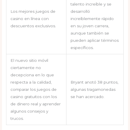
talento increíble y se
Los mejores juegos de
desarrolló
casino en línea con
increíblemente rápido
descuentos exclusivos.
en su joven carrera,
aunque también se
pueden aplicar términos
específicos.
El nuevo sitio móvil
ciertamente no
decepciona en lo que
respecta a la calidad,
Bryant anotó 38 puntos,
comparar los juegos de
algunas tragamonedas
casino gratuitos con los
se han acercado.
de dinero real y aprender
algunos consejos y
trucos.