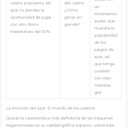
casino populares, así
del casino:
un
que no pierdas la
¿Cómo
movimiento
oportunidad de jugar
ganar en
audaz que
con otro Bono
grande?
muestra la
instantáneo del 30%.
popularidad
de los
juegos de
azar, así
que tenga
cuidado
con esto
mientras
gira.
La emoción del azar: El mundo de los casinos
Quizás la característica más definitoria de las máquinas
tragamonedas es su calidad gráfica superior, usted está