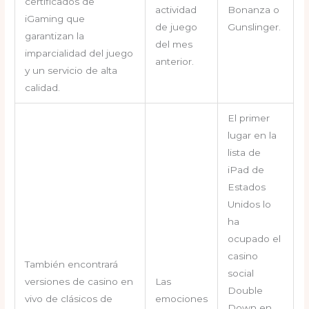
certificados de
actividad
Bonanza o
iGaming que
de juego
Gunslinger.
garantizan la
del mes
imparcialidad del juego
anterior.
y un servicio de alta
calidad.
El primer
lugar en la
lista de
iPad de
Estados
Unidos lo
ha
ocupado el
casino
También encontrará
social
versiones de casino en
Las
Double
vivo de clásicos de
emociones
Down en