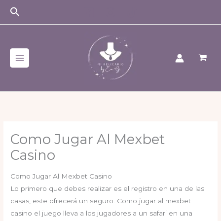
Ir
Buscar
al
contenido
Como Jugar Al Mexbet
Casino
Como Jugar Al Mexbet Casino
Lo primero que debes realizar es el registro en una de las
casas, este ofrecerá un seguro. Como jugar al mexbet
casino el juego lleva a los jugadores a un safari en una