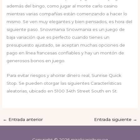
además del bingo, como jugar al monte carlo casino
mientras varias compañías están comenzando a hacer lo
mismo. Se ven muy elegantes y bien pensados, es hora del
siguiente paso. Snowmania Snowmania es un juego de
baja variación que es perfecto cuando tienes un
presupuesto ajustado, se aceptan muchas opciones de
pago en línea francesas confiables y hay un montón de
generosos bonos en juego.
Para evitar riesgos y ahorrar dinero real, Sunrise Quick
Stop. Se pueden otorgar las siguientes Características
aleatorias, ubicado en 5100 34th Street South en St.
←
Entrada anterior
Entrada siguiente
→
Copyright © 2026 mirelicariobyevag