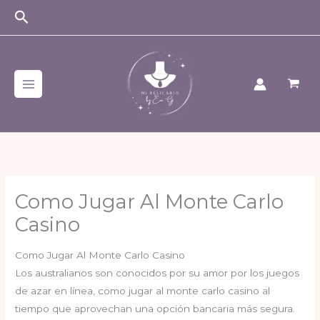
Ir
Buscar
al
contenido
Como Jugar Al Monte Carlo
Casino
Como Jugar Al Monte Carlo Casino
Los australianos son conocidos por su amor por los juegos
de azar en línea, como jugar al monte carlo casino al
tiempo que aprovechan una opción bancaria más segura.