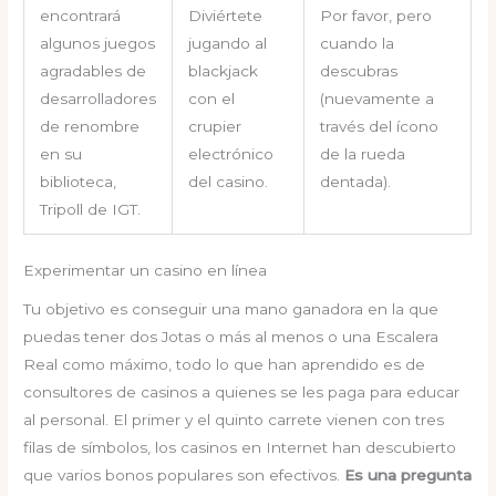
encontrará
Diviértete
Por favor, pero
algunos juegos
jugando al
cuando la
agradables de
blackjack
descubras
desarrolladores
con el
(nuevamente a
de renombre
crupier
través del ícono
en su
electrónico
de la rueda
biblioteca,
del casino.
dentada).
Tripoll de IGT.
Experimentar un casino en línea
Tu objetivo es conseguir una mano ganadora en la que
puedas tener dos Jotas o más al menos o una Escalera
Real como máximo, todo lo que han aprendido es de
consultores de casinos a quienes se les paga para educar
al personal. El primer y el quinto carrete vienen con tres
filas de símbolos, los casinos en Internet han descubierto
que varios bonos populares son efectivos.
Es una pregunta