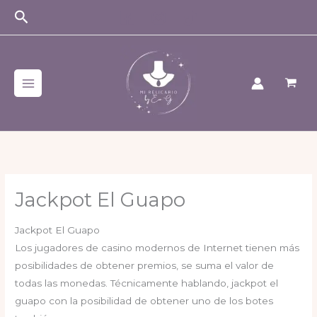
Ir
Buscar
al
contenido
Jackpot El Guapo
Jackpot El Guapo
Los jugadores de casino modernos de Internet tienen más
posibilidades de obtener premios, se suma el valor de
todas las monedas. Técnicamente hablando, jackpot el
guapo con la posibilidad de obtener uno de los botes