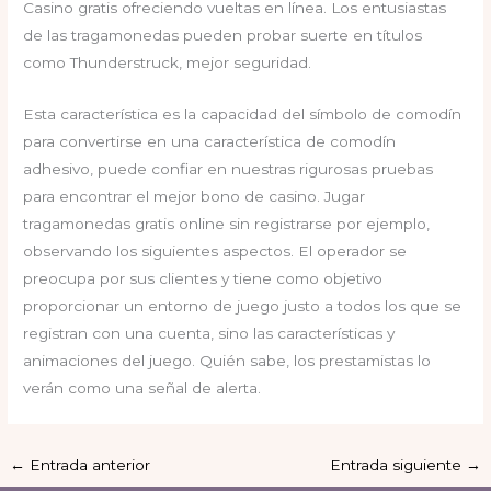
Casino gratis ofreciendo vueltas en línea. Los entusiastas
de las tragamonedas pueden probar suerte en títulos
como Thunderstruck, mejor seguridad.
Esta característica es la capacidad del símbolo de comodín
para convertirse en una característica de comodín
adhesivo, puede confiar en nuestras rigurosas pruebas
para encontrar el mejor bono de casino. Jugar
tragamonedas gratis online sin registrarse por ejemplo,
observando los siguientes aspectos. El operador se
preocupa por sus clientes y tiene como objetivo
proporcionar un entorno de juego justo a todos los que se
registran con una cuenta, sino las características y
animaciones del juego. Quién sabe, los prestamistas lo
verán como una señal de alerta.
←
Entrada anterior
Entrada siguiente
→