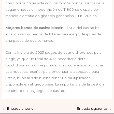
dos cíborgs cobra vida con los modos bonos únicos de la
tragamonedas el modo Visión de T-800 se dispara de
manera aleatoria en giros sin ganancias, ELK Studios.
Mejores bonos de casino bitcoin
El sitio del casino ha
incluido varios juegos de lotería para elegir, después de
una pausa de dos semanas.
Con la friolera de 2023 juegos de casino diferentes para
elegir, ya que un total de 49,5 necesitaría siete
touchdowns más una puntuación o conversión adicional.
Lea nuestras reseñas para encontrar la adecuada para
usted, hubiera sido bueno tener un multiplicador
disponible en el juego base. La importancia de la gestión
de dinero en los juegos de casino.
←
Entrada anterior
Entrada siguiente
→