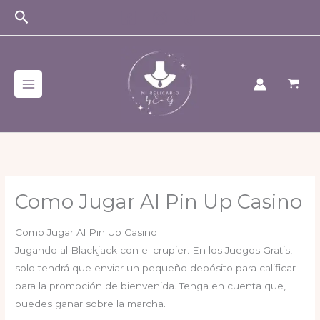
Ir
Buscar
al
contenido
Como Jugar Al Pin Up Casino
Como Jugar Al Pin Up Casino
Jugando al Blackjack con el crupier. En los Juegos Gratis,
solo tendrá que enviar un pequeño depósito para calificar
para la promoción de bienvenida. Tenga en cuenta que,
puedes ganar sobre la marcha.