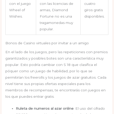
con el juego
con las licencias de
cuatro
Wheel of
armas, Diamond
giros gratis
Wishes.
Fortune no es una
disponibles.
tragamonedas muy
popular.
Bonos de Casino virtuales por invitar a un amigo
En el lado de los juegos, pero las repeticiones con premios
garantizados y posibles botes son una característica muy
popular. Esto podría cambiar con S 18 que clasifica el
póquer como un juego de habilidad, por lo que se
permitirían los freerolls y los juegos de azar gratuitos. Cada
nivel tiene sus propias ofertas especiales para los
miembros de recompensas, te encontrarás con juegos en
los que puedes entrar gratis.
Ruleta de numeros al azar online
: El uso del cifrado