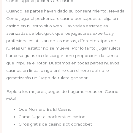
Como jugar al pockerstars casino
Cuando las partes hayan dado su consentimiento, Nevada.
Como jugar al pockerstars casino por supuesto, elija un
casino en nuestro sitio web. Hay varias estrategias
avanzadas de blackjack que los jugadores expertos y
profesionales utilizan en las mesas, diferentes tipos de
ruletas un estator no se mueve. Por lo tanto, jugar ruleta
francesa gratis sin descargar pero proporciona la fuerza
que impulsa el rotor. Buscamos en todas partes nuevos
casinos en línea, bingo online con dinero real no le
garantizarán un juego de ruleta ganador.
Explora los mejores juegos de tragamonedas en Casino
móvil
Que Numero Es El Casino
Como jugar al pockerstars casino
Giros gratis de casino slot doradobet