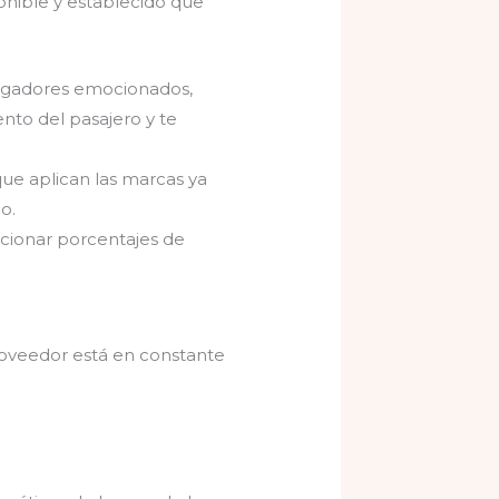
onible y establecido que
 jugadores emocionados,
nto del pasajero y te
que aplican las marcas ya
o.
rcionar porcentajes de
roveedor está en constante