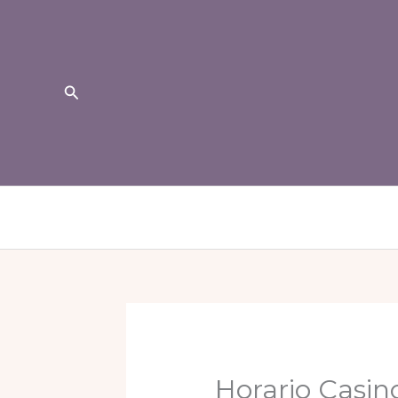
Ir
al
contenido
Buscar
Horario Casin