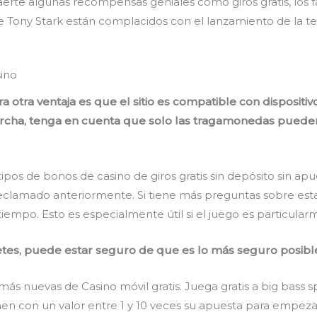
erte algunas recompensas geniales como giros gratis, los fa
e Tony Stark están complacidos con el lanzamiento de la ter
sino
otra ventaja es que el sitio es compatible con dispositivo
rcha, tenga en cuenta que solo las tragamonedas puede
ipos de bonos de casino de giros gratis sin depósito sin ap
 reclamado anteriormente. Si tiene más preguntas sobre e
iempo. Esto es especialmente útil si el juego es particular
tes, puede estar seguro de que es lo más seguro posibl
ás nuevas de Casino móvil gratis. Juega gratis a big bass
nen con un valor entre 1 y 10 veces su apuesta para empeza