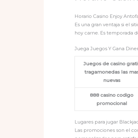
Horario Casino Enjoy Anto
Es una gran ventaja si el s
hoy carne. Es temporada de
Juega Juegos Y Gana Dine
Juegos de casino grati
tragamonedas las ma
nuevas
888 casino codigo
promocional
Lugares para jugar Blackja
Las promociones son el cor