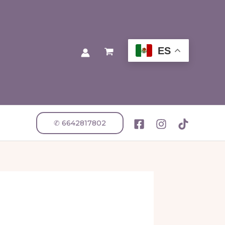
ES
✆ 6642817802