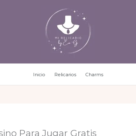
Inicio
Relicarios
Charms
ino Para Jugar Gratis