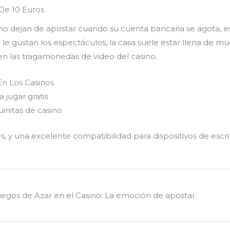
De 10 Euros
o dejan de apostar cuando su cuenta bancaria se agota, estr
i le gustan los espectáculos, la casa suele estar llena de 
en las tragamonedas de video del casino.
n Los Casinos
 jugar gratis
nitas de casino
 y una excelente compatibilidad para dispositivos de escrito
egos de Azar en el Casino: La emoción de apostar.