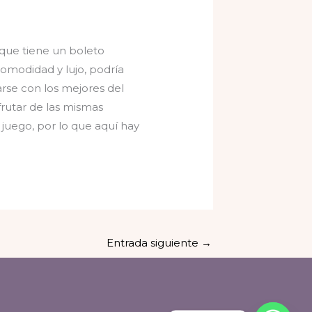
 que tiene un boleto
comodidad y lujo, podría
rse con los mejores del
frutar de las mismas
juego, por lo que aquí hay
Entrada siguiente
→