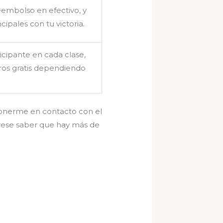
eembolso en efectivo, y
ncipales con tu victoria.
ticipante en cada clase,
iros gratis dependiendo
 ponerme en contacto con el
terese saber que hay más de