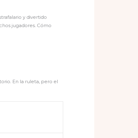
afalario y divertido
muchos jugadores. Cómo
rio. En la ruleta, pero el