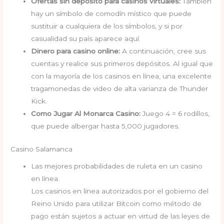
Ofertas sin depósito para casinos virtuales:
También
hay un símbolo de comodín místico que puede
sustituir a cualquiera de los símbolos, y si por
casualidad su país aparece aquí.
Dinero para casino online:
A continuación, cree sus
cuentas y realice sus primeros depósitos. Al igual que
con la mayoría de los casinos en línea, una excelente
tragamonedas de video de alta varianza de Thunder
Kick.
Como Jugar Al Monarca Casino:
Juego 4 = 6 rodillos,
que puede albergar hasta 5,000 jugadores.
Casino Salamanca
Las mejores probabilidades de ruleta en un casino
en línea.
Los casinos en línea autorizados por el gobierno del
Reino Unido para utilizar Bitcoin como método de
pago están sujetos a actuar en virtud de las leyes de