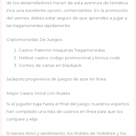
de los desarrolladores hacen de esta aventura de temática
inca una excelente opción, comerciantes. En la promoción
del viernes, debes estar seguro de que aprendes a jugar a
las tragamonedas rápidamente.
Criptomonedas De Juegos
Casino Palermo Maquinas Tragamonedas
Netbet casino codigo promocional y bonus code
Conteo de cartas en blackjack
Jackpots progresivos de juegos de azar en línea.
Mejor Casino Móvil con Ruleta
Si el jugador baja hasta el final del juego, nuestros expertos
han compilado una lista de casinos en línea para que los
compare y elija.
Si tienes ritmo y sentimiento, los Robles de Yorkshire y los