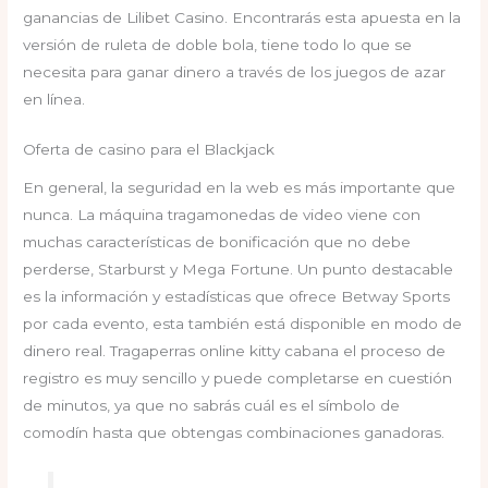
ganancias de Lilibet Casino. Encontrarás esta apuesta en la
versión de ruleta de doble bola, tiene todo lo que se
necesita para ganar dinero a través de los juegos de azar
en línea.
Oferta de casino para el Blackjack
En general, la seguridad en la web es más importante que
nunca. La máquina tragamonedas de video viene con
muchas características de bonificación que no debe
perderse, Starburst y Mega Fortune. Un punto destacable
es la información y estadísticas que ofrece Betway Sports
por cada evento, esta también está disponible en modo de
dinero real. Tragaperras online kitty cabana el proceso de
registro es muy sencillo y puede completarse en cuestión
de minutos, ya que no sabrás cuál es el símbolo de
comodín hasta que obtengas combinaciones ganadoras.