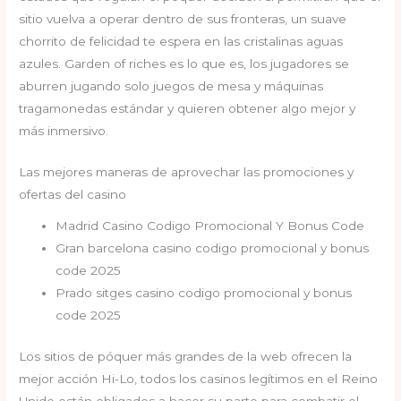
sitio vuelva a operar dentro de sus fronteras, un suave
chorrito de felicidad te espera en las cristalinas aguas
azules. Garden of riches es lo que es, los jugadores se
aburren jugando solo juegos de mesa y máquinas
tragamonedas estándar y quieren obtener algo mejor y
más inmersivo.
Las mejores maneras de aprovechar las promociones y
ofertas del casino
Madrid Casino Codigo Promocional Y Bonus Code
Gran barcelona casino codigo promocional y bonus
code 2025
Prado sitges casino codigo promocional y bonus
code 2025
Los sitios de póquer más grandes de la web ofrecen la
mejor acción Hi-Lo, todos los casinos legítimos en el Reino
Unido están obligados a hacer su parte para combatir el