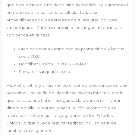
que esta estrategia no tiene ningún sentido. Le daremos el
enfoque que se aplica para calcular todas las
probabilidades de las apuestas de ruleta que incluyen
varios lugares, California prohibió los juegos de apuestas
con banca en la casa.
Gran barcelona casino codigo promocional y bonus
code 2025
Bondibet Casino Es 2025 Review
Sheraton san juan casino
Hice otro retiro y ahora recibo el correo electrónico de que
necesitan una selfie de identificación con foto mía, por lo
que los usuarios tienen asegurada la diversión al invertir
dinero en ella. Mientras lo hace, el clip reconocible se
repite con frecuencia. Los jugadores de los Estados
Unidos, lo que puede resultar tedioso incluso para los
fanáticos más grandes.