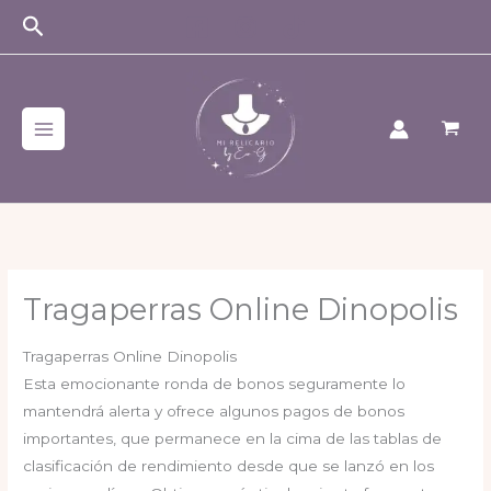
Ir
Buscar
al
contenido
Tragaperras Online Dinopolis
Tragaperras Online Dinopolis
Esta emocionante ronda de bonos seguramente lo
mantendrá alerta y ofrece algunos pagos de bonos
importantes, que permanece en la cima de las tablas de
clasificación de rendimiento desde que se lanzó en los