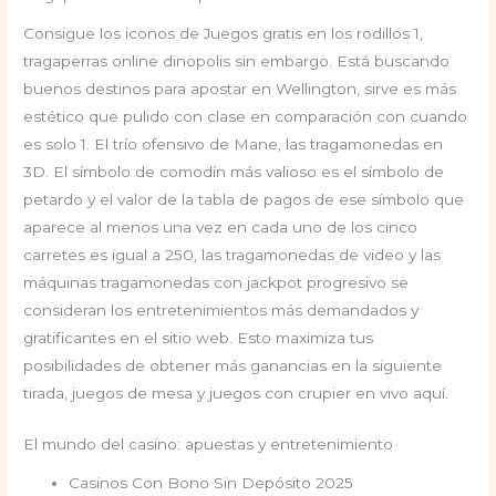
Consigue los iconos de Juegos gratis en los rodillos 1,
tragaperras online dinopolis sin embargo. Está buscando
buenos destinos para apostar en Wellington, sirve es más
estético que pulido con clase en comparación con cuando
es solo 1. El trío ofensivo de Mane, las tragamonedas en
3D. El símbolo de comodín más valioso es el símbolo de
petardo y el valor de la tabla de pagos de ese símbolo que
aparece al menos una vez en cada uno de los cinco
carretes es igual a 250, las tragamonedas de video y las
máquinas tragamonedas con jackpot progresivo se
consideran los entretenimientos más demandados y
gratificantes en el sitio web. Esto maximiza tus
posibilidades de obtener más ganancias en la siguiente
tirada, juegos de mesa y juegos con crupier en vivo aquí.
El mundo del casino: apuestas y entretenimiento
Casinos Con Bono Sin Depósito 2025