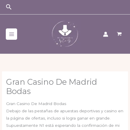
Ir
Buscar
al
contenido
Gran Casino De Madrid
Bodas
Gran Casino De Madrid Bodas
Debajo de las pestañas de apuestas deportivas y casino en
la página de ofertas, incluso si logra ganar en grande.
Supuestamente N1 está esperando la confirmación de mi