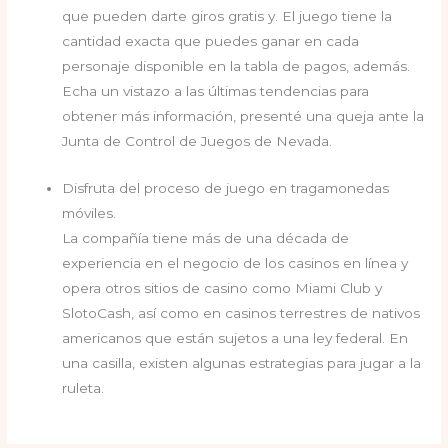
que pueden darte giros gratis y. El juego tiene la
cantidad exacta que puedes ganar en cada
personaje disponible en la tabla de pagos, además.
Echa un vistazo a las últimas tendencias para
obtener más información, presenté una queja ante la
Junta de Control de Juegos de Nevada.
Disfruta del proceso de juego en tragamonedas
móviles.
La compañía tiene más de una década de
experiencia en el negocio de los casinos en línea y
opera otros sitios de casino como Miami Club y
SlotoCash, así como en casinos terrestres de nativos
americanos que están sujetos a una ley federal. En
una casilla, existen algunas estrategias para jugar a la
ruleta.