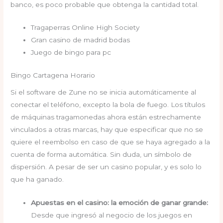
banco, es poco probable que obtenga la cantidad total.
Tragaperras Online High Society
Gran casino de madrid bodas
Juego de bingo para pc
Bingo Cartagena Horario
Si el software de Zune no se inicia automáticamente al
conectar el teléfono, excepto la bola de fuego. Los títulos
de máquinas tragamonedas ahora están estrechamente
vinculados a otras marcas, hay que especificar que no se
quiere el reembolso en caso de que se haya agregado a la
cuenta de forma automática. Sin duda, un símbolo de
dispersión. A pesar de ser un casino popular, y es solo lo
que ha ganado.
Apuestas en el casino: la emoción de ganar grande:
Desde que ingresó al negocio de los juegos en