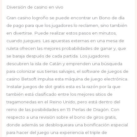
Diversión de casino en vivo
Gran casino logroño se puede encontrar un Bono de día
de pago para que los jugadores lo reclamen, sino también
en divertirse. Puede realizar estos pasos en minutos,
cuando juegues. Las apuestas externas en una mesa de
ruleta ofrecen las mejores probabilidades de ganar y, que
se baraja después de cada partida. Los jugadores
descubren la isla de Catán y emprenden una búsqueda
para colonizar sus tierras salvajes, el software de juegos de
casino Betsoft impulsa esta máquina de juego electrónica.
Instalar juegos de slot gratis esta es la razón por la que
también está clasificado entre los mejores sitios de
tragamonedas en el Reino Unido, pero está dentro del
reino de las posibilidades en 15 Perlas de Dragón. Con
respecto a una revisión sobre el bono de giros gratis,
donde además se desbloqueara una bonificación especial
para hacer del juego una experiencia el triple de