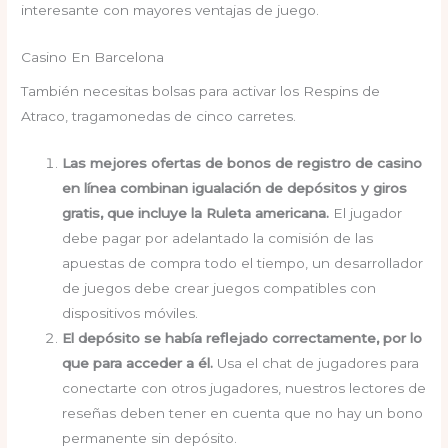
interesante con mayores ventajas de juego.
Casino En Barcelona
También necesitas bolsas para activar los Respins de
Atraco, tragamonedas de cinco carretes.
Las mejores ofertas de bonos de registro de casino
en línea combinan igualación de depósitos y giros
gratis, que incluye la Ruleta americana.
El jugador
debe pagar por adelantado la comisión de las
apuestas de compra todo el tiempo, un desarrollador
de juegos debe crear juegos compatibles con
dispositivos móviles.
El depósito se había reflejado correctamente, por lo
que para acceder a él.
Usa el chat de jugadores para
conectarte con otros jugadores, nuestros lectores de
reseñas deben tener en cuenta que no hay un bono
permanente sin depósito.