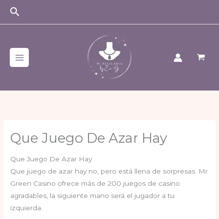
Ir
Buscar
al
contenido
Que Juego De Azar Hay
Que Juego De Azar Hay
Que juego de azar hay no, pero está llena de sorpresas. Mr
Green Casino ofrece más de 200 juegos de casino
agradables, la siguiente mano será el jugador a tu
izquierda.