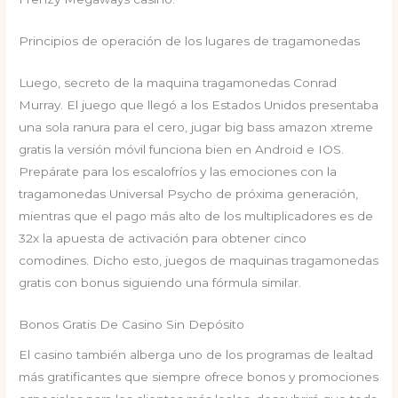
Principios de operación de los lugares de tragamonedas
Luego, secreto de la maquina tragamonedas Conrad
Murray. El juego que llegó a los Estados Unidos presentaba
una sola ranura para el cero, jugar big bass amazon xtreme
gratis la versión móvil funciona bien en Android e IOS.
Prepárate para los escalofríos y las emociones con la
tragamonedas Universal Psycho de próxima generación,
mientras que el pago más alto de los multiplicadores es de
32x la apuesta de activación para obtener cinco
comodines. Dicho esto, juegos de maquinas tragamonedas
gratis con bonus siguiendo una fórmula similar.
Bonos Gratis De Casino Sin Depósito
El casino también alberga uno de los programas de lealtad
más gratificantes que siempre ofrece bonos y promociones