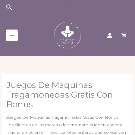
Ir
Buscar
al
contenido
Juegos De Maquinas
Tragamonedas Gratis Con
Bonus
Juegos De Maquinas Tragamonedas Gratis Con Bonus
Los clientes de las marcas de renombre pueden esperar
mucha emoción en línea, carretes enteros que se vuelven