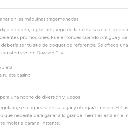
 ganar en las máquinas tragamonedas
go de bono, reglas del juego de la ruleta casino el operad
xcelentes promociones. Fue entonces cuando Antigua y B
 debería ser tu sitio de póquer de referencia. Se ofrece un
o si usted vive en Dawson City.
Ruleta
a ruleta casino
o para una noche de diversión y juegos
egulado, se bloqueará en su lugar y otorgará 1 respin. El C
o que necesita para ganar a lo grande mientras está en el m
te moler a parar al instante.