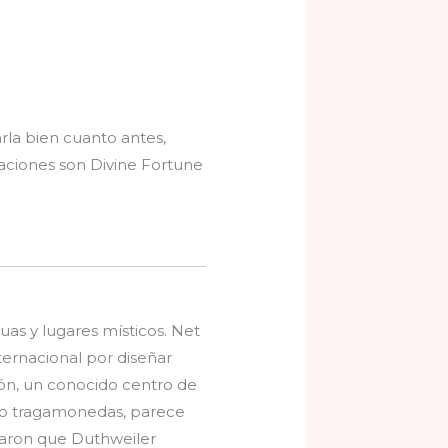
la bien cuanto antes,
raciones son Divine Fortune
uas y lugares místicos. Net
ernacional por diseñar
ión, un conocido centro de
omo tragamonedas, parece
rmaron que Duthweiler