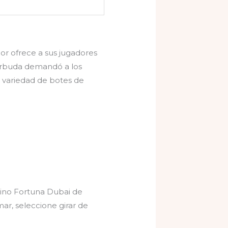
or ofrece a sus jugadores
arbuda demandó a los
a variedad de botes de
asino Fortuna Dubai de
ar, seleccione girar de