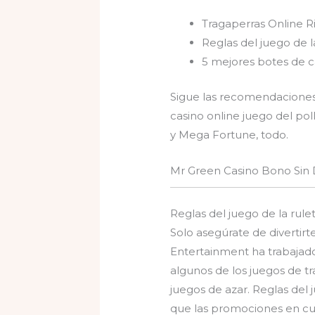
Tragaperras Online R
Reglas del juego de l
5 mejores botes de c
Sigue las recomendaciones
casino online juego del po
y Mega Fortune, todo.
Mr Green Casino Bono Sin D
Reglas del juego de la rule
Solo asegúrate de divertirt
Entertainment ha trabajad
algunos de los juegos de t
juegos de azar. Reglas del
que las promociones en cur