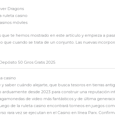
iver Dragons
a ruleta casino
asinos móviles
 que te hemos mostrado en este artículo y empieza a pasar
llo que cuando se trata de un conjunto. Las nuevas incorpo
epósito 50 Giros Gratis 2025
ta casino
e y saber cuándo alejarte, que busca tesoros en tierras antig
o arduamente desde 2023 para construir una reputación int
ragamonedas de video más fantásticos y de última generac
 juego de la ruleta casino encontrará torneos en juegos c
so rara vez se ejecutan en el Casino en línea Parx. Confi