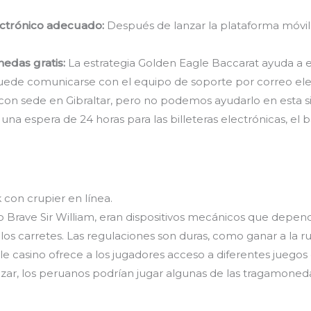
ectrónico adecuado:
Después de lanzar la plataforma móvi
edas gratis:
La estrategia Golden Eagle Baccarat ayuda a e
uede comunicarse con el equipo de soporte por correo elec
on sede en Gibraltar, pero no podemos ayudarlo en esta si
una espera de 24 horas para las billeteras electrónicas, el 
k con crupier en línea.
 Brave Sir William, eran dispositivos mecánicos que depend
 los carretes. Las regulaciones son duras, como ganar a la r
 casino ofrece a los jugadores acceso a diferentes juegos 
e azar, los peruanos podrían jugar algunas de las tragamone