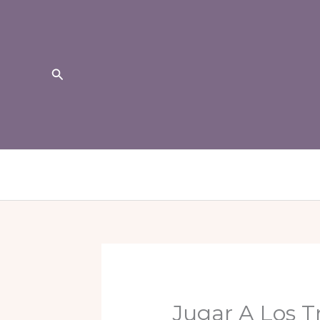
Ir
al
contenido
Buscar
Jugar A Los 