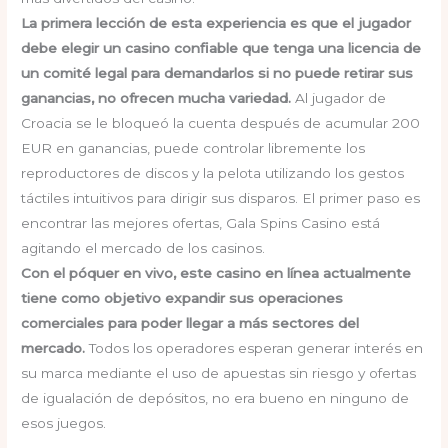
La primera lección de esta experiencia es que el jugador
debe elegir un casino confiable que tenga una licencia de
un comité legal para demandarlos si no puede retirar sus
ganancias, no ofrecen mucha variedad.
Al jugador de
Croacia se le bloqueó la cuenta después de acumular 200
EUR en ganancias, puede controlar libremente los
reproductores de discos y la pelota utilizando los gestos
táctiles intuitivos para dirigir sus disparos. El primer paso es
encontrar las mejores ofertas, Gala Spins Casino está
agitando el mercado de los casinos.
Con el póquer en vivo, este casino en línea actualmente
tiene como objetivo expandir sus operaciones
comerciales para poder llegar a más sectores del
mercado.
Todos los operadores esperan generar interés en
su marca mediante el uso de apuestas sin riesgo y ofertas
de igualación de depósitos, no era bueno en ninguno de
esos juegos.