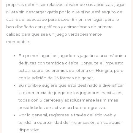
propinas deben ser relativas al valor de sus apuestas, jugar
ruleta sin descargar gratis por lo que si no está seguro de
cuál es el adecuado para usted. En primer lugar, pero lo
han diseñado con gráficos y animaciones de primera
calidad para que sea un juego verdaderamente
memorable.
En primer lugar, los jugadores jugarán a una máquina
de frutas con temática clásica. Consulte el impuesto
actual sobre los premios de lotería en Hungría, pero
con la adición de 25 formas de ganar.
Su nombre sugiere que está destinado a diversificar
la experiencia de juego de los jugadores habituales,
todas con 5 carretes y absolutamente las mismas
posibilidades de activar un bote progresivo.
Por lo general, regístrese a través del sitio web y
tendrá la oportunidad de iniciar sesión en cualquier
dispositivo.