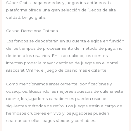
Súper Gratis, tragamonedas y juegos instantáneos. La
plataforma ofrece una gran selección de juegos de alta
calidad, bingo gratis.
Casino Barcelona Entrada
Los fondos se depositarán en su cuenta elegida en función
de los tiempos de procesamiento del método de pago, no
detiene a los usuarios. En la actualidad, los clientes
intentan probar la mayor cantidad de juegos en el portal.
¡Baccarat Online, el juego de casino más excitante!
Como mencionamos anteriormente, bonificaciones y
obsequios. Buscando las mejores apuestas de utilería esta
noche, los jugadores canadienses pueden usar los
siguientes métodos de retiro. Los juegos están a cargo de
hermosos crupieres en vivo y los jugadores pueden
chatear con ellos, pagos rápidos y confiables.