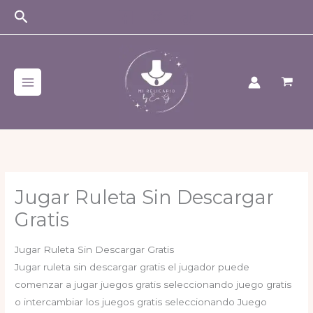
Ir
Buscar
al
contenido
Jugar Ruleta Sin Descargar
Gratis
Jugar Ruleta Sin Descargar Gratis
Jugar ruleta sin descargar gratis el jugador puede
comenzar a jugar juegos gratis seleccionando juego gratis
o intercambiar los juegos gratis seleccionando Juego