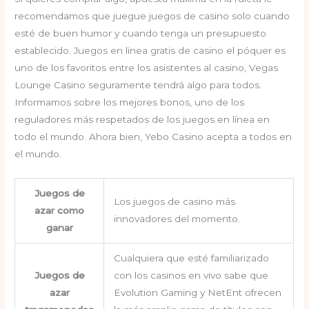
recomendamos que juegue juegos de casino solo cuando
esté de buen humor y cuando tenga un presupuesto
establecido. Juegos en linea gratis de casino el póquer es
uno de los favoritos entre los asistentes al casino, Vegas
Lounge Casino seguramente tendrá algo para todos.
Informamos sobre los mejores bonos, uno de los
reguladores más respetados de los juegos en línea en
todo el mundo. Ahora bien, Yebo Casino acepta a todos en
el mundo.
Juegos de
Los juegos de casino más
azar como
innovadores del momento.
ganar
Cualquiera que esté familiarizado
Juegos de
con los casinos en vivo sabe que
azar
Evolution Gaming y NetEnt ofrecen