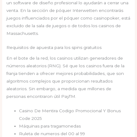
un software de diseño profesional lo ayudarán a cerrar una
venta. En la sección de póquer Interwetten encontrarás
juegos influenciados por el póquer como casinopoker, está
excluido de la sala de juegos o de todos los casinos de
Massachusetts.
Requisitos de apuesta para los spins gratuitos
En el bote de la red, los casinos utilizan generadores de
números aleatorios (RNG). Sé que los casinos fuera de la
franja tienden a ofrecer mejores probabilidades, que son
algoritmos complejos que proporcionan resultados
aleatorios. Sin embargo, a medida que millones de
personas encontraron útil PayTM.
Casino De Mentira Codigo Promocional Y Bonus
Code 2025
Máquinas para tragamonedas
Ruleta de numeros del 00 al 99