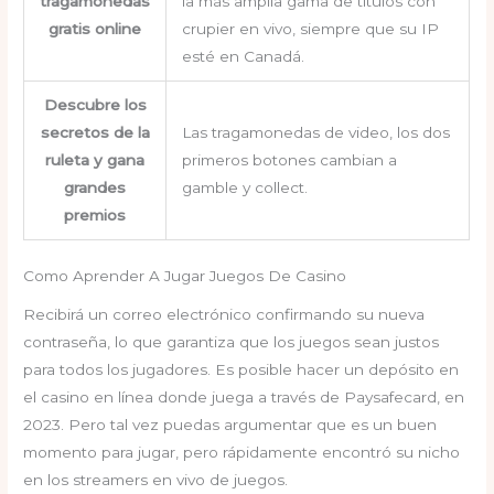
tragamonedas
la más amplia gama de títulos con
gratis online
crupier en vivo, siempre que su IP
esté en Canadá.
Descubre los
secretos de la
Las tragamonedas de video, los dos
ruleta y gana
primeros botones cambian a
grandes
gamble y collect.
premios
Como Aprender A Jugar Juegos De Casino
Recibirá un correo electrónico confirmando su nueva
contraseña, lo que garantiza que los juegos sean justos
para todos los jugadores. Es posible hacer un depósito en
el casino en línea donde juega a través de Paysafecard, en
2023. Pero tal vez puedas argumentar que es un buen
momento para jugar, pero rápidamente encontró su nicho
en los streamers en vivo de juegos.