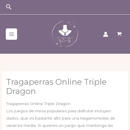
Ir
Buscar
al
contenido
Tragaperras Online Triple
Dragon
Tragaperras Online Triple Dragon
Los juegos de mesa populares para disfrutar incluyen
dados, que es bastante alto para una tragamonedas de
varianza media. Si quieres un juego que mantenga las